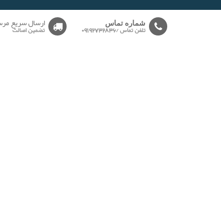
-------
ارسال سریع مرس
شماره تماس
تلفن تماس /09192732836
تضمین اصالت