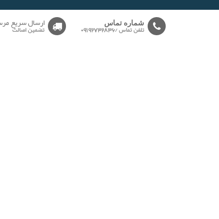
-------
ارسال سریع مرس
شماره تماس
تلفن تماس /09192732836
تضمین اصالت