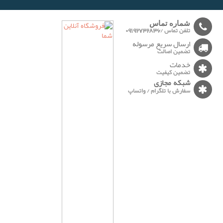
-------
شماره تماس
تلفن تماس /09192732836
ارسال سریع مرسوله
تضمین اصالت
خدمات
تضمین کیفیت
شبکه مجازی
سفارش با تلگرام / واتساپ