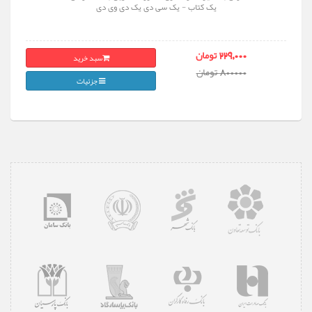
یک کتاب - یک سی دی یک دی وی دی
سبد خرید
229,000 تومان
800000 تومان
جزئیات