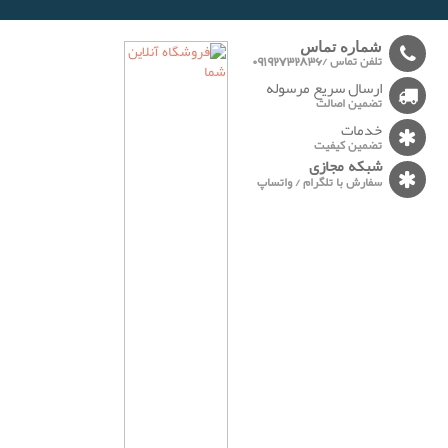
-------
شماره تماس
تلفن تماس /09192732836
ارسال سریع مرسوله
تضمین اصالت
خدمات
تضمین کیفیت
شبکه مجازی
سفارش با تلگرام / واتساپ