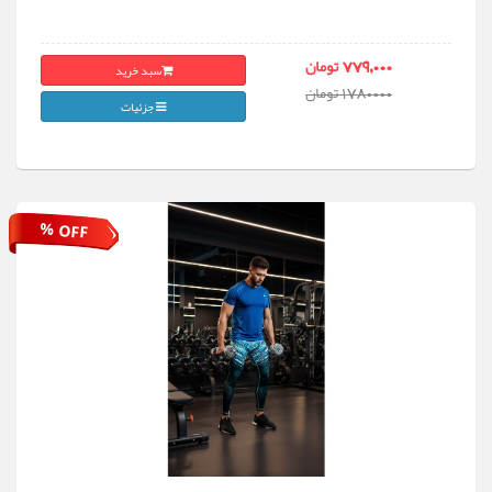
سبد خرید
779,000 تومان
1780000 تومان
جزئیات
% OFF