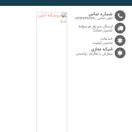
-------
شماره تماس
تلفن تماس /09192732836
ارسال سریع مرسوله
تضمین اصالت
خدمات
تضمین کیفیت
شبکه مجازی
سفارش با تلگرام / واتساپ