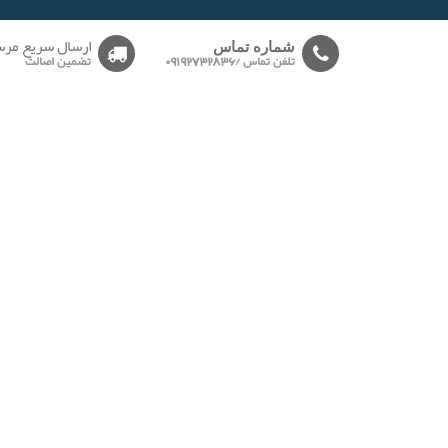
-------
ارسال سریع مرس
شماره تماس
تلفن تماس /09192732836
تضمین اصالت